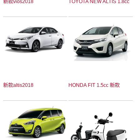
新款vios2018
TOYOTA NEW ALTIS 1.8cc
新款altis2018
HONDA FIT 1.5cc 新款