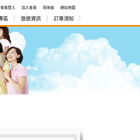
會員登入
加入會員
简体版
網站地圖
專區
旅遊資訊
訂車須知