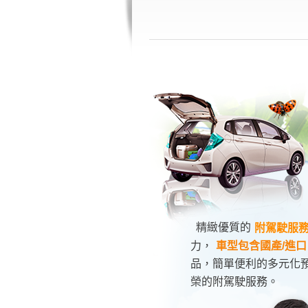
精緻優質的
附駕駛服
力，
車型包含國產/進口
品，簡單便利的多元化
榮的附駕駛服務。