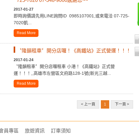
725-7020 07-348-9000感謝您~~
2017-01-27
即時詢價請先用LINE詢問ID 0985107001,或來電洽 07-725-
7020凱...
Read More
〝隆韻租車〞開分店囉！《高鐵站》正式營運！！！
2017-01-24
〝隆韻租車〞開分店囉租車 小港！《高鐵站》正式營
運！！！,,高雄市左營區文府路128-1號(新光三越...
Read More
1
< 上一頁
下一頁 >
會員專區
旅遊資訊
訂車須知