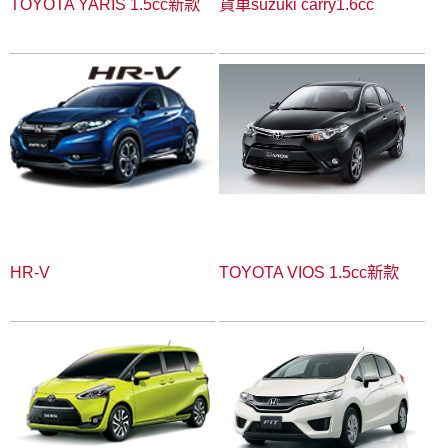
TOYOTA YARIS 1.5cc新款
貨車suzuki carry1.6cc
HR-V
TOYOTA VIOS 1.5cc新款