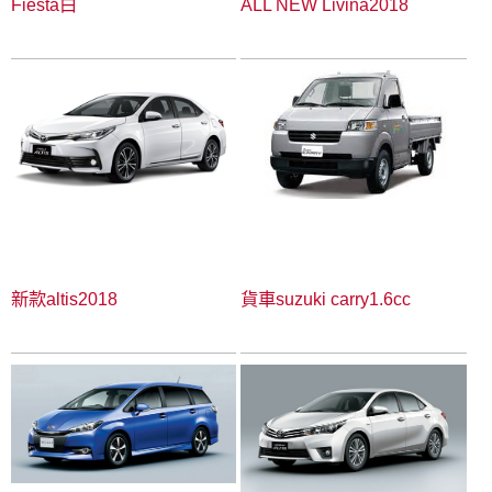
Fiesta白
ALL NEW Livina2018
新款altis2018
貨車suzuki carry1.6cc